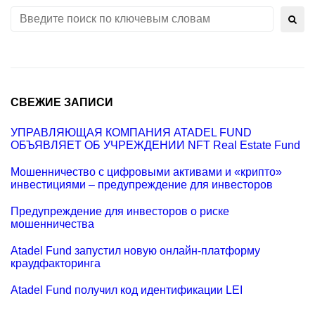
S
e
a
r
c
h
f
o
СВЕЖИЕ ЗАПИСИ
r
:
УПРАВЛЯЮЩАЯ КОМПАНИЯ ATADEL FUND
ОБЪЯВЛЯЕТ ОБ УЧРЕЖДЕНИИ NFT Real Estate Fund
Мошенничество с цифровыми активами и «крипто»
инвестициями – предупреждение для инвесторов
Предупреждение для инвесторов о риске
мошенничества
Atadel Fund запустил новую онлайн-платформу
краудфакторинга
Atadel Fund получил код идентификации LEI